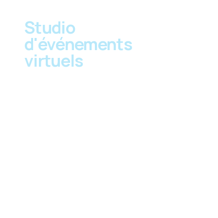
Studio
d'événements
virtuels
Bienvenue dans notre studio, conçu
pour faire briller vos événements
virtuels ! Notre studio est idéal pour
produire des événements virtuels de
haute qualité en toute simplicité.
Équipé des dernières technologies, il
offre un environnement professionnel
et confortable, avec un espace dédié
pour les interprètes et les
présentateurs sur place, tout en
créant une expérience mémorable
pour votre audience.
Que ce soit pour une assemblée
générale, un webinaire de formation