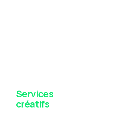
Services
créatifs
D’une simple vignette YouTube à un
branding complet, notre équipe
d’artistes aux talents multiples
travaillera avec vous pour définir et